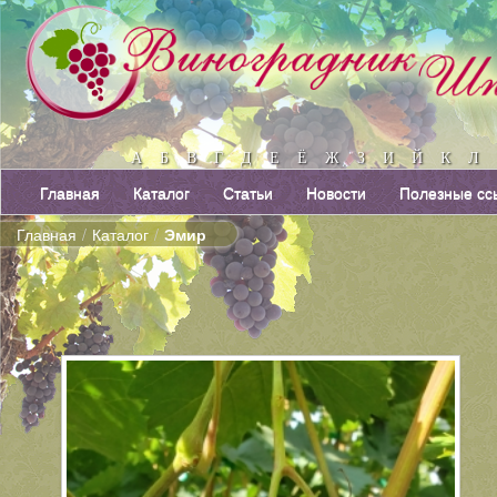
А
Б
В
Г
Д
Е
Ё
Ж
З
И
Й
К
Л
Главная
Каталог
Статьи
Новости
Полезные сс
Главная
/
Каталог
/
Эмир