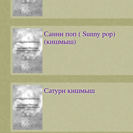
Санни поп ( Sunny pop)
(кишмыш)
Сатурн кишмыш