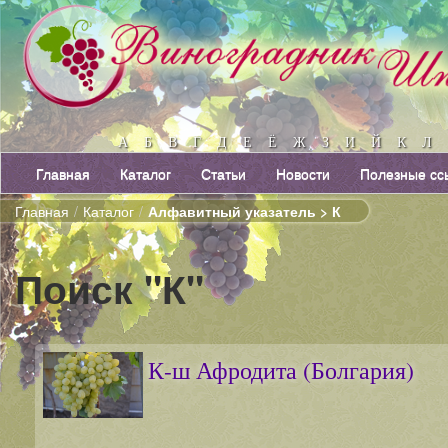
А
Б
В
Г
Д
Е
Ё
Ж
З
И
Й
К
Л
Главная
Каталог
Статьи
Новости
Полезные сс
Главная
/
Каталог
/
Алфавитный указатель > К
Поиск "К"
К-ш Афродита (Болгария)