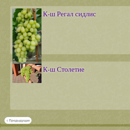
К-ш Регал сидлис
К-ш Столетие
< Предыдущая