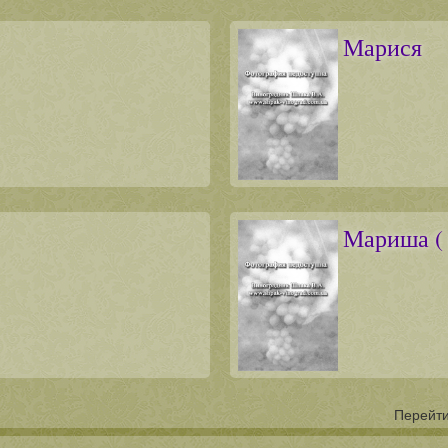
Марися
Мариша ( 
Перейти