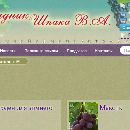
Отп
Ё
Ж
З
И
Й
К
Л
М
Н
О
П
Р
С
Т
У
Ф
Х
Ц
Новости
Полезные ссылки
Предзаказ
Контакты
атель > М
годен для зимнего
Максик