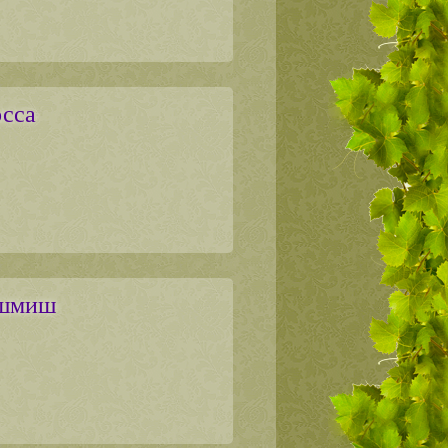
осса
ишмиш