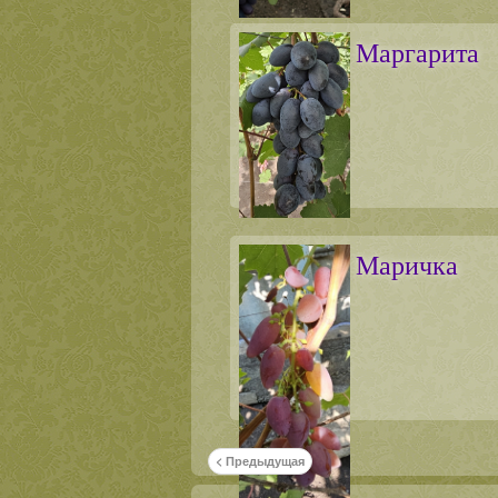
Маргарита
Маричка
< Предыдущая