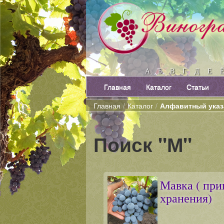
А
Б
В
Г
Д
Е
Главная
Каталог
Статьи
Главная
/
Каталог
/
Алфавитный указ
Поиск "М"
Мавка ( при
хранения)