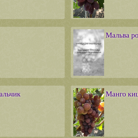
Мальва р
альчик
Манго к