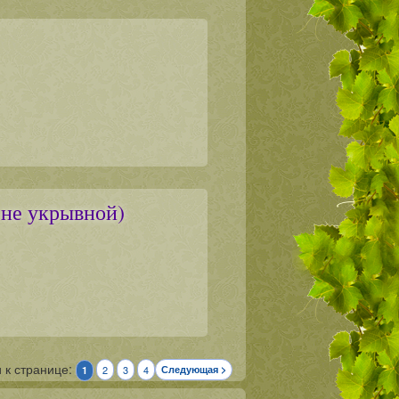
не укрывной)
 к странице:
2
3
4
Следующая >
1