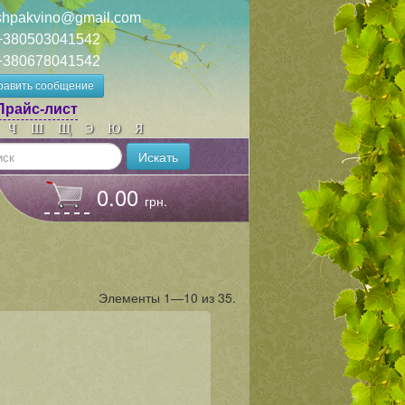
shpakvino@gmail.com
+380503041542
+380678041542
равить сообщение
Прайс-лист
Ч
Ш
Щ
Э
Ю
Я
Искать
0.00
грн.
Элементы 1—10 из 35.