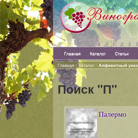
А
Б
В
Г
Д
Е
Главная
Каталог
Статьи
Главная
/
Каталог
/
Алфавитный указ
Поиск "П"
Палермо