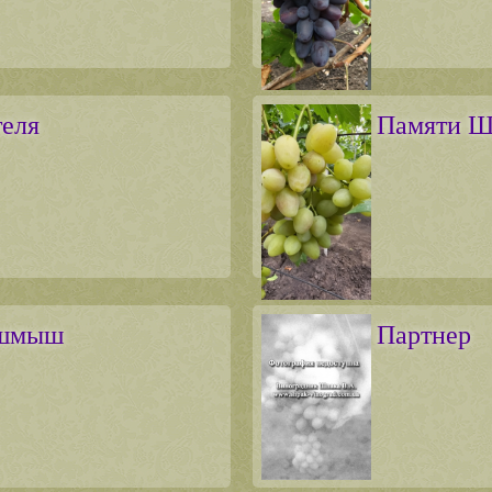
теля
Памяти Ш
ишмыш
Партнер