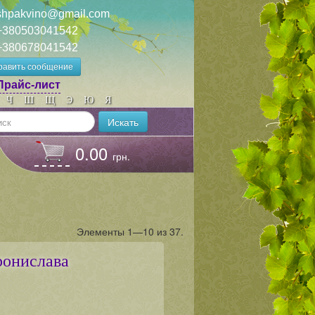
shpakvino@gmail.com
+380503041542
+380678041542
равить сообщение
Прайс-лист
Ч
Ш
Щ
Э
Ю
Я
Искать
0.00
грн.
Элементы 1—10 из 37.
ронислава