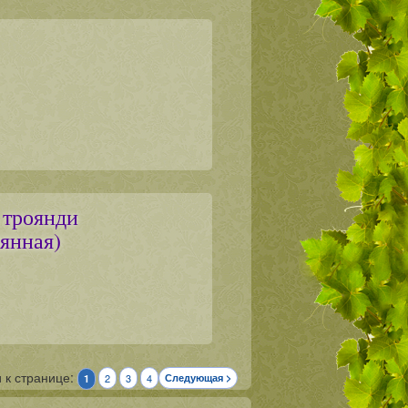
 троянди
янная)
 к странице:
2
3
4
Следующая >
1