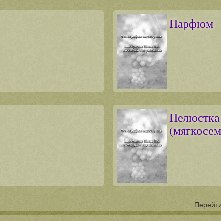
Парфюм
Пелюстка
(мягкосем
Перейти