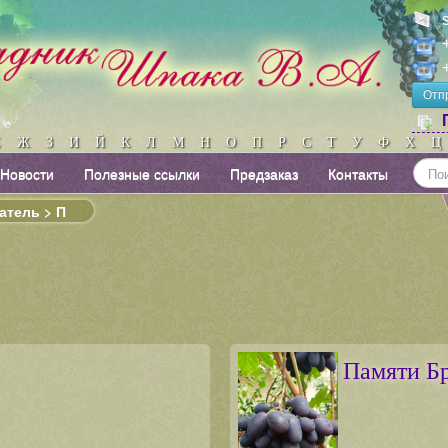
Отп
Ё
Ж
З
И
Й
К
Л
М
Н
О
П
Р
С
Т
У
Ф
Х
Ц
Новости
Полезные ссылки
Предзаказ
Контакты
атель > П
Памяти Б