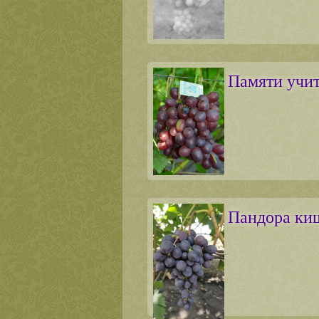
Памяти учи
Пандора к