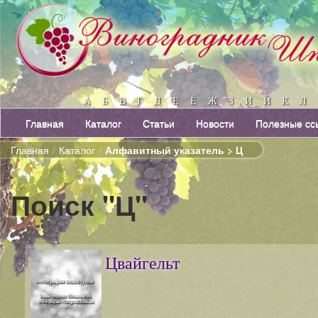
А
Б
В
Г
Д
Е
Ё
Ж
З
И
Й
К
Л
Главная
Каталог
Статьи
Новости
Полезные сс
Главная
/
Каталог
/
Алфавитный указатель > Ц
Поиск "Ц"
Цвайгельт